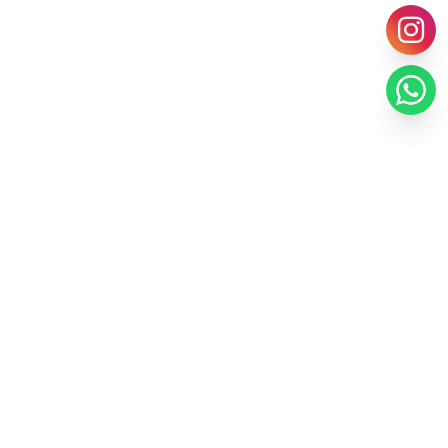
OX LTDA
NOX
posição de destaque na
 de projetos personalizados e
eciais , Contamos com fabricação
especializadas para garantir a