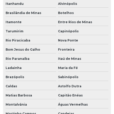
Itanhandu
Alvinópolis
Brasilândia de Minas
Botelhos
Itamonte
Entre Rios de Minas
Tarumirim
Capinópolis
Rio Piracicaba
Nova Ponte
Bom Jesus do Galho
Fronteira
Rio Paranaíba
Itaú de Minas
Ladainha
Maria da Fé
Brazópolis
Sabinópolis
Caldas
Astolfo Dutra
Matias Barbosa
Capitão Enéas
Montalvânia
Águas Vermelhas
Martinho Campos
Candeias