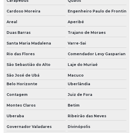
Carapebus
Quatis
Cardoso Moreira
Engenheiro Paulo de Frontin
Areal
Aperibé
Duas Barras
Trajano de Moraes
Santa Maria Madalena
Varre-Sai
Rio das Flores
Comendador Levy Gasparian
São Sebastião do Alto
Laje do Muriaé
São José de Ubá
Macuco
Belo Horizonte
Uberlândia
Contagem
Juiz de Fora
Montes Claros
Betim
Uberaba
Ribeirão das Neves
Governador Valadares
Divinópolis