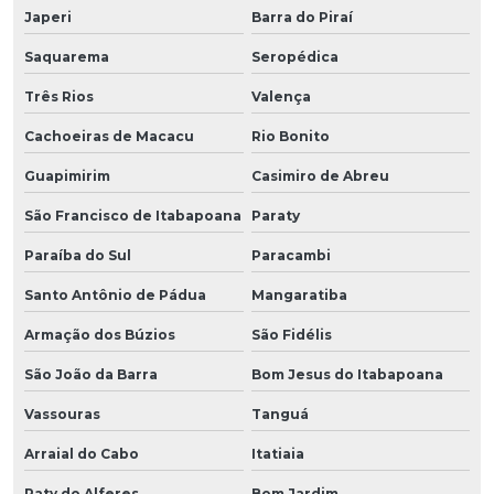
Japeri
Barra do Piraí
Saquarema
Seropédica
Três Rios
Valença
Cachoeiras de Macacu
Rio Bonito
Guapimirim
Casimiro de Abreu
São Francisco de Itabapoana
Paraty
Paraíba do Sul
Paracambi
Santo Antônio de Pádua
Mangaratiba
Armação dos Búzios
São Fidélis
São João da Barra
Bom Jesus do Itabapoana
Vassouras
Tanguá
Arraial do Cabo
Itatiaia
Paty do Alferes
Bom Jardim