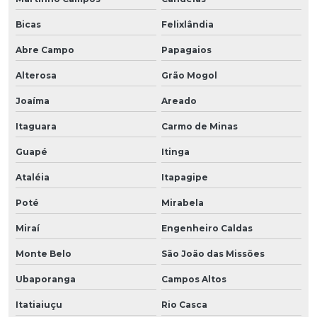
Bicas
Felixlândia
Abre Campo
Papagaios
Alterosa
Grão Mogol
Joaíma
Areado
Itaguara
Carmo de Minas
Guapé
Itinga
Ataléia
Itapagipe
Poté
Mirabela
Miraí
Engenheiro Caldas
Monte Belo
São João das Missões
Ubaporanga
Campos Altos
Itatiaiuçu
Rio Casca