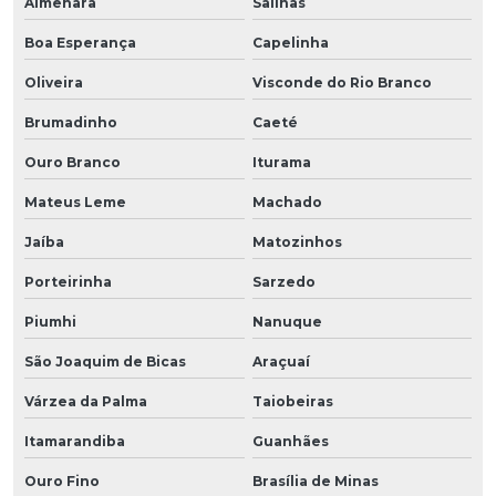
Almenara
Salinas
Boa Esperança
Capelinha
Oliveira
Visconde do Rio Branco
Brumadinho
Caeté
Ouro Branco
Iturama
Mateus Leme
Machado
Jaíba
Matozinhos
Porteirinha
Sarzedo
Piumhi
Nanuque
São Joaquim de Bicas
Araçuaí
Várzea da Palma
Taiobeiras
Itamarandiba
Guanhães
Ouro Fino
Brasília de Minas