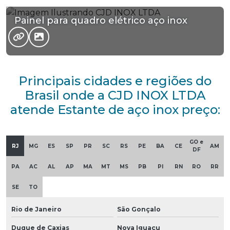
Painel para quadro elétrico aço inox
Principais cidades e regiões do
Brasil onde a CJD INOX LTDA
atende Estante de aço inox preço:
GO e
RJ
MG
ES
SP
PR
SC
RS
PE
BA
CE
AM
DF
PA
AC
AL
AP
MA
MT
MS
PB
PI
RN
RO
RR
SE
TO
Rio de Janeiro
São Gonçalo
Duque de Caxias
Nova Iguaçu