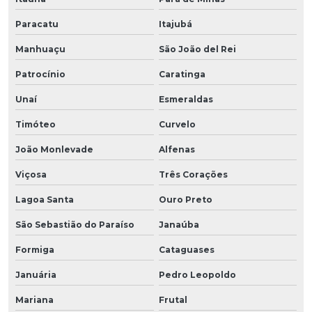
Paracatu
Itajubá
Manhuaçu
São João del Rei
Patrocínio
Caratinga
Unaí
Esmeraldas
Timóteo
Curvelo
João Monlevade
Alfenas
Viçosa
Três Corações
Lagoa Santa
Ouro Preto
São Sebastião do Paraíso
Janaúba
Formiga
Cataguases
Januária
Pedro Leopoldo
Mariana
Frutal