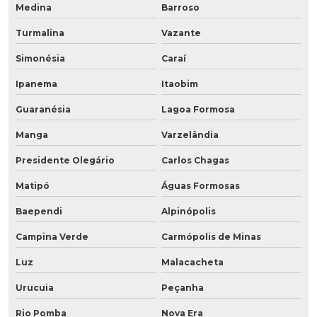
Medina
Barroso
Turmalina
Vazante
Simonésia
Caraí
Ipanema
Itaobim
Guaranésia
Lagoa Formosa
Manga
Varzelândia
Presidente Olegário
Carlos Chagas
Matipó
Águas Formosas
Baependi
Alpinópolis
Campina Verde
Carmópolis de Minas
Luz
Malacacheta
Urucuia
Peçanha
Rio Pomba
Nova Era