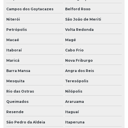
Campos dos Goytacazes
Belford Roxo
Niterói
São João de Meriti
Petrópolis
Volta Redonda
Macaé
Magé
Itaboraí
Cabo Frio
Maricá
Nova Friburgo
Barra Mansa
Angra dos Reis
Mesquita
Teresópolis
Rio das Ostras
Nilópolis
Queimados
Araruama
Resende
Itaguaí
São Pedro da Aldeia
Itaperuna