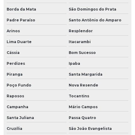
Borda da Mata
São Domingos do Prata
Padre Paraíso
Santo Antônio do Amparo
Arinos
Resplendor
Lima Duarte
Itacarambi
Cássia
Bom Sucesso
Perdizes
Ipaba
Piranga
Santa Margarida
Poço Fundo
Nova Resende
Raposos
Tocantins
Campanha
Mário Campos
Santa Juliana
Passa Quatro
Cruzília
São João Evangelista