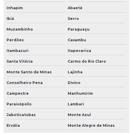
Inhapim
Abaeté
Ibiá
Serro
Muzambinho
Paraguaçu
Perdões
Caxambu
Itambacuri
Itapecerica
Santa Vitória
Carmo do Rio Claro
Monte Santo de Minas
Lajinha
Conselheiro Pena
Divino
Campestre
Manhumirim
Paraisópolis
Lambari
Jaboticatubas
Monte Azul
Ervália
Monte Alegre de Minas