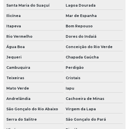
Santa Maria do Suaçuí
Lagoa Dourada
Ilicínea
Mar de Espanha
Itapeva
Bom Repouso
Rio Vermelho
Dores do Indaiá
Água Boa
Conceição do Rio Verde
Jequeri
Chapada Gaúcha
Cambuquira
Perdigão
Teixeiras
Cristais
Mato Verde
Iapu
Andrelândia
Cachoeira de Minas
São Gonçalo do Rio Abaixo
Virgem da Lapa
Serra do Salitre
São Gonçalo do Pará