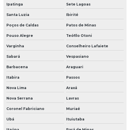
Ipatinga
Sete Lagoas
Santa Luzia
Ibirité
Poços de Caldas
Patos de Minas
Pouso Alegre
Teófilo Otoni
Varginha
Conselheiro Lafaiete
Sabará
Vespasiano
Barbacena
Araguari
Itabira
Passos
Nova Lima
Araxá
Nova Serrana
Lavras
Coronel Fabriciano
Muriaé
Ubá
Ituiutaba
Itaúna
Pará de Minas