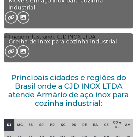
Moveis em aço inox para cozinha
industrial
Grelha de inox para cozinha industrial
Principais cidades e regiões do
Brasil onde a CJD INOX LTDA
atende Armário de aço inox para
cozinha industrial:
GO e
RJ
MG
ES
SP
PR
SC
RS
PE
BA
CE
AM
DF