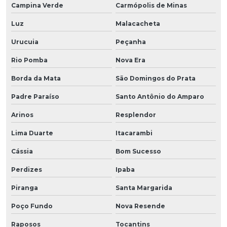
Campina Verde
Carmópolis de Minas
Luz
Malacacheta
Urucuia
Peçanha
Rio Pomba
Nova Era
Borda da Mata
São Domingos do Prata
Padre Paraíso
Santo Antônio do Amparo
Arinos
Resplendor
Lima Duarte
Itacarambi
Cássia
Bom Sucesso
Perdizes
Ipaba
Piranga
Santa Margarida
Poço Fundo
Nova Resende
Raposos
Tocantins