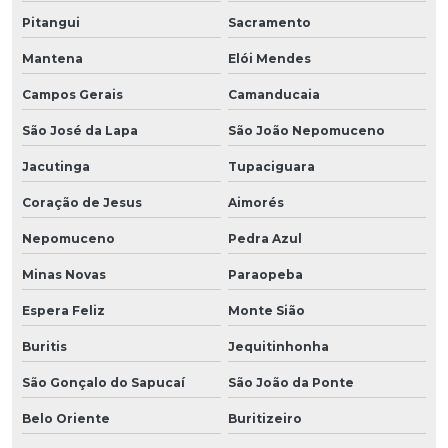
Pitangui
Sacramento
Mantena
Elói Mendes
Campos Gerais
Camanducaia
São José da Lapa
São João Nepomuceno
Jacutinga
Tupaciguara
Coração de Jesus
Aimorés
Nepomuceno
Pedra Azul
Minas Novas
Paraopeba
Espera Feliz
Monte Sião
Buritis
Jequitinhonha
São Gonçalo do Sapucaí
São João da Ponte
Belo Oriente
Buritizeiro