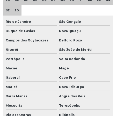
PA
AC
AL
AP
MA
MT
MS
PB
PI
RN
RO
RR
SE
TO
Rio de Janeiro
São Gonçalo
Duque de Caxias
Nova Iguaçu
Campos dos Goytacazes
Belford Roxo
Niterói
São João de Meriti
Petrópolis
Volta Redonda
Macaé
Magé
Itaboraí
Cabo Frio
Maricá
Nova Friburgo
Barra Mansa
Angra dos Reis
Mesquita
Teresópolis
Rio das Ostras
Nilópolis