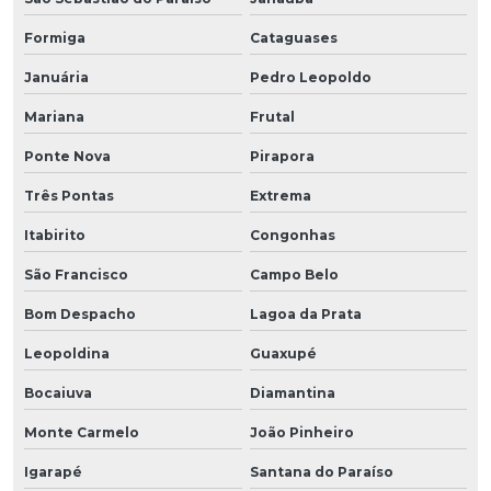
Formiga
Cataguases
Januária
Pedro Leopoldo
Mariana
Frutal
Ponte Nova
Pirapora
Três Pontas
Extrema
Itabirito
Congonhas
São Francisco
Campo Belo
Bom Despacho
Lagoa da Prata
Leopoldina
Guaxupé
Bocaiuva
Diamantina
Monte Carmelo
João Pinheiro
Igarapé
Santana do Paraíso