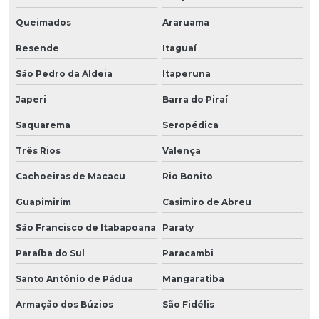
Queimados
Araruama
Resende
Itaguaí
São Pedro da Aldeia
Itaperuna
Japeri
Barra do Piraí
Saquarema
Seropédica
Três Rios
Valença
Cachoeiras de Macacu
Rio Bonito
Guapimirim
Casimiro de Abreu
São Francisco de Itabapoana
Paraty
Paraíba do Sul
Paracambi
Santo Antônio de Pádua
Mangaratiba
Armação dos Búzios
São Fidélis