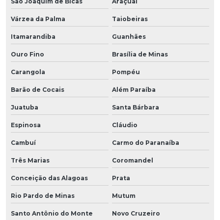
São Joaquim de Bicas
Araçuaí
Várzea da Palma
Taiobeiras
Itamarandiba
Guanhães
Ouro Fino
Brasília de Minas
Carangola
Pompéu
Barão de Cocais
Além Paraíba
Juatuba
Santa Bárbara
Espinosa
Cláudio
Cambuí
Carmo do Paranaíba
Três Marias
Coromandel
Conceição das Alagoas
Prata
Rio Pardo de Minas
Mutum
Santo Antônio do Monte
Novo Cruzeiro