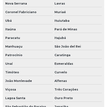
Nova Serrana
Lavras
Coronel Fabriciano
Muriaé
Ubá
Ituiutaba
Itaúna
Pará de Minas
Paracatu
Itajubá
Manhuaçu
São João del Rei
Patrocínio
Caratinga
Unaí
Esmeraldas
Timóteo
Curvelo
João Monlevade
Alfenas
Viçosa
Três Corações
Lagoa Santa
Ouro Preto
São Sebastião do Paraíso
Janaúba