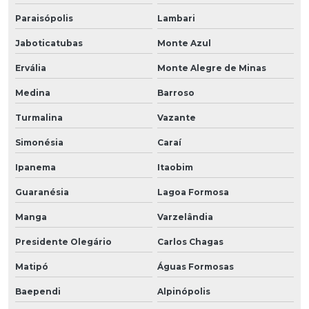
Paraisópolis
Lambari
Jaboticatubas
Monte Azul
Ervália
Monte Alegre de Minas
Medina
Barroso
Turmalina
Vazante
Simonésia
Caraí
Ipanema
Itaobim
Guaranésia
Lagoa Formosa
Manga
Varzelândia
Presidente Olegário
Carlos Chagas
Matipó
Águas Formosas
Baependi
Alpinópolis