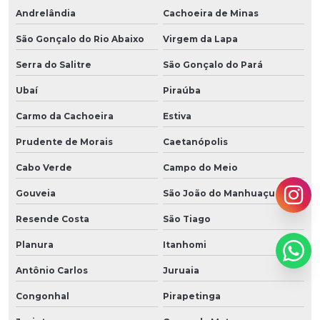
Andrelândia
Cachoeira de Minas
São Gonçalo do Rio Abaixo
Virgem da Lapa
Serra do Salitre
São Gonçalo do Pará
Ubaí
Piraúba
Carmo da Cachoeira
Estiva
Prudente de Morais
Caetanópolis
Cabo Verde
Campo do Meio
Gouveia
São João do Manhuaçu
Resende Costa
São Tiago
Planura
Itanhomi
Antônio Carlos
Juruaia
Congonhal
Pirapetinga