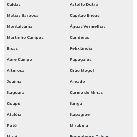
Caldas
Astolfo Dutra
Matias Barbosa
Capitão Enéas
Montalvânia
Águas Vermelhas
Martinho Campos
Candeias
Bicas
Felixlândia
Abre Campo
Papagaios
Alterosa
Grão Mogol
Joaíma
Areado
Itaguara
Carmo de Minas
Guapé
Itinga
Ataléia
Itapagipe
Poté
Mirabela
Miraí
Engenheiro Caldas