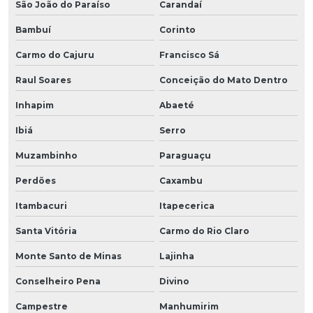
São João do Paraíso
Carandaí
Bambuí
Corinto
Carmo do Cajuru
Francisco Sá
Raul Soares
Conceição do Mato Dentro
Inhapim
Abaeté
Ibiá
Serro
Muzambinho
Paraguaçu
Perdões
Caxambu
Itambacuri
Itapecerica
Santa Vitória
Carmo do Rio Claro
Monte Santo de Minas
Lajinha
Conselheiro Pena
Divino
Campestre
Manhumirim