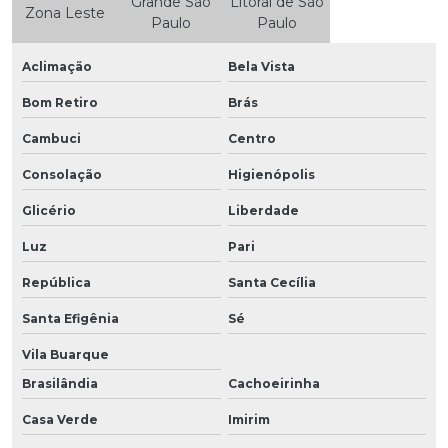
Grande São
Litoral de São
Zona Leste
Paulo
Paulo
Aclimação
Bela Vista
Bom Retiro
Brás
Cambuci
Centro
Consolação
Higienópolis
Glicério
Liberdade
Luz
Pari
República
Santa Cecília
Santa Efigênia
Sé
Vila Buarque
Brasilândia
Cachoeirinha
Casa Verde
Imirim